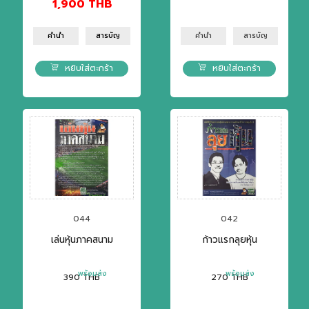
1,900
THB
คำนำ
สารบัญ
คำนำ
สารบัญ
หยิบใส่ตะกร้า
หยิบใส่ตะกร้า
044
042
เล่นหุ้นภาคสนาม
ก้าวแรกลุยหุ้น
พร้อมส่ง
พร้อมส่ง
390
THB
270
THB