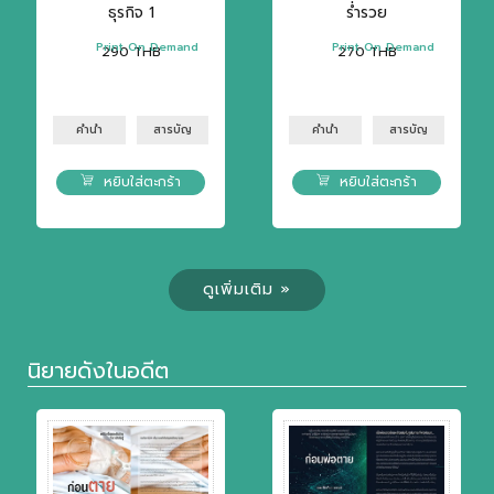
ธุรกิจ 1
ร่ำรวย
Print On Demand
Print On Demand
290
THB
270
THB
คำนำ
สารบัญ
คำนำ
สารบัญ
หยิบใส่ตะกร้า
หยิบใส่ตะกร้า
ดูเพิ่มเติม »
นิยายดังในอดีต