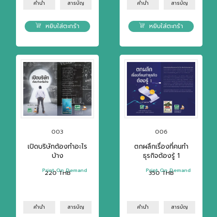
คำนำ
สารบัญ
คำนำ
สารบัญ
หยิบใส่ตะกร้า
หยิบใส่ตะกร้า
003
006
เปิดบริษัทต้องทำอะไร
ตกผลึกเรื่องที่คนทำ
บ้าง
ธุรกิจต้องรู้ 1
Print On Demand
Print On Demand
220
THB
350
THB
คำนำ
สารบัญ
คำนำ
สารบัญ