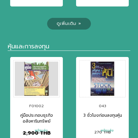
ดูเพิ่มเติม »
หุ้นและการลงทุน
F01002
043
คู่มือประกอบธุรกิจ
3 ชั่วโมงก่อนลงทุนหุ้น
อสังหาริมทรัพย์
พร้อมส่ง
พร้อมส่ง
2,900
THB
270
THB