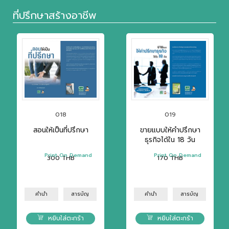
ที่ปรึกษาสร้างอาชีพ
018
019
สอนให้เป็นที่ปรึกษา
ขายแบบให้คำปรึกษา
ธุรกิจได้ใน 18 วัน
Print On Demand
Print On Demand
300
THB
170
THB
คำนำ
สารบัญ
คำนำ
สารบัญ
หยิบใส่ตะกร้า
หยิบใส่ตะกร้า