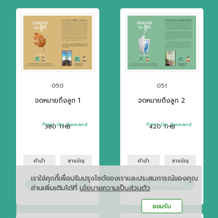
050
051
จดหมายถึงลูก 1
จดหมายถึงลูก 2
Print On Demand
Print On Demand
380
THB
420
THB
คำนำ
สารบัญ
คำนำ
สารบัญ
เราใช้คุกกี้เพื่อปรับปรุงไซต์ของเราและประสบการณ์ของคุณ
หยิบใส่ตะกร้า
หยิบใส่ตะกร้า
อ่านเพิ่มเติมได้ที่
นโยบายความเป็นส่วนตัว
ยอมรับ