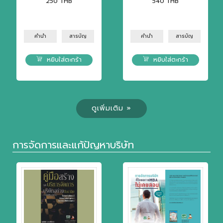
250
THB
540
THB
คำนำ
สารบัญ
คำนำ
สารบัญ
หยิบใส่ตะกร้า
หยิบใส่ตะกร้า
ดูเพิ่มเติม »
การจัดการและแก้ปัญหาบริษัท