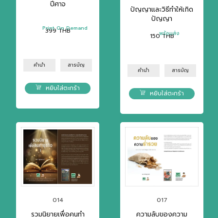
ปีศาจ
ปัญญาและวิธีทำให้เกิด
ปัญญา
Print On Demand
399
THB
พร้อมส่ง
150
THB
คำนำ
สารบัญ
คำนำ
สารบัญ
หยิบใส่ตะกร้า
หยิบใส่ตะกร้า
014
017
รวมนิยายเพื่อคนทำ
ความลับของความ