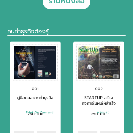
ร้านหนังสือ
คนทำธุรกิจต้องรู้
001
002
คู่มือคนอยากทำธุรกิจ
STARTUP สร้าง
กิจการในฝันให้สำเร็จ
Print On Demand
พร้อมส่ง
260
THB
250
THB