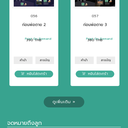
056
057
ก่อนพ่อตาย 2
ก่อนพ่อตาย 3
Print On Demand
Print On Demand
390
THB
380
THB
คำนำ
สารบัญ
คำนำ
สารบัญ
หยิบใส่ตะกร้า
หยิบใส่ตะกร้า
ดูเพิ่มเติม »
จดหมายถึงลูก