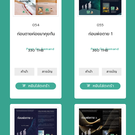
054
055
ก่อนตายค่อยมาคุยกัน
ก่อนพ่อตาย 1
Print On Demand
Print On Demand
330
THB
360
THB
คำนำ
สารบัญ
คำนำ
สารบัญ
หยิบใส่ตะกร้า
หยิบใส่ตะกร้า