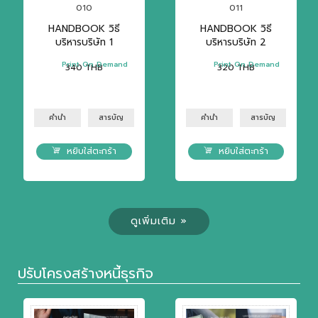
010
011
HANDBOOK วิธี
HANDBOOK วิธี
บริหารบริษัท 1
บริหารบริษัท 2
Print On Demand
Print On Demand
340
THB
320
THB
คำนำ
สารบัญ
คำนำ
สารบัญ
หยิบใส่ตะกร้า
หยิบใส่ตะกร้า
ดูเพิ่มเติม »
ปรับโครงสร้างหนี้ธุรกิจ