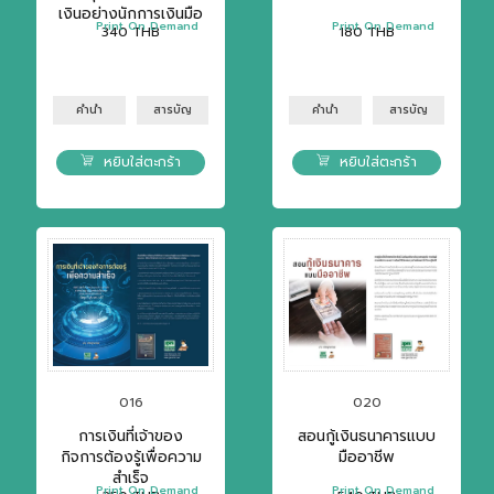
เงินอย่างนักการเงินมือ
Print On Demand
Print On Demand
340
THB
180
THB
อาชีพ
คำนำ
สารบัญ
คำนำ
สารบัญ
หยิบใส่ตะกร้า
หยิบใส่ตะกร้า
016
020
การเงินที่เจ้าของ
สอนกู้เงินธนาคารแบบ
กิจการต้องรู้เพื่อความ
มืออาชีพ
สำเร็จ
Print On Demand
Print On Demand