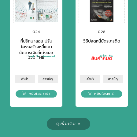
024
028
ที่ปรึกษาสอน ปรับ
วิธีปลดหนี้บัตรเครดิต
โครงสร้างหนี้แบบ
นักการเงินที่เก่งและ
Print On Demand
พร้อมส่ง
250
THB
สินค้าหมด
ทนายฉลาด
คำนำ
สารบัญ
คำนำ
สารบัญ
หยิบใส่ตะกร้า
หยิบใส่ตะกร้า
ดูเพิ่มเติม »