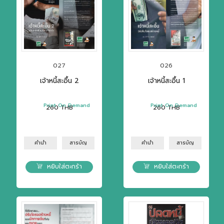
027
026
เจ้าหนี้สะอื้น 2
เจ้าหนี้สะอื้น 1
Print On Demand
Print On Demand
260
THB
260
THB
คำนำ
สารบัญ
คำนำ
สารบัญ
หยิบใส่ตะกร้า
หยิบใส่ตะกร้า