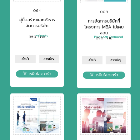
064
009
คู่มือสร้างและบริหาร
การจัดการบริษัทที่
จัดการบริษัท
โครงการ MBA ไม่เคย
สอน
พร้อมส่ง
350
THB
Print On Demand
290
THB
คำนำ
สารบัญ
คำนำ
สารบัญ
หยิบใส่ตะกร้า
หยิบใส่ตะกร้า